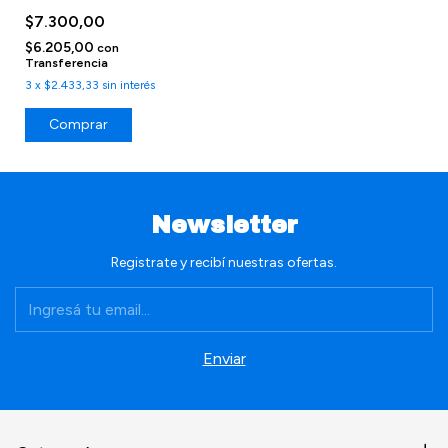
$7.300,00
$6.205,00
con
Transferencia
3
x
$2.433,33
sin interés
Comprar
Newsletter
Registrate y recibí nuestras ofertas.