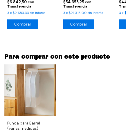
$6.842,50
$54.353,25
$44.
con
con
Transferencia
Transferencia
Trans
3
x
$2.683,33
sin interés
3
x
$21.315,00
sin interés
3
x
$17
Comprar
Comprar
C
Para comprar con este producto
Funda para Barral
(varias medidas)