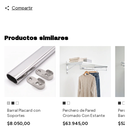
Compartir
Productos similares
Barral Placard con
Perchero de Pared
Perch
Soportes
Cromado Con Estante
Barral
$8.050,00
$63.945,00
$52.