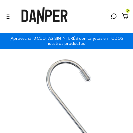
0
¡Aprovechá! 3 CUOTAS SIN INTERÉS con tarjetas en TODOS
nuestros productos!