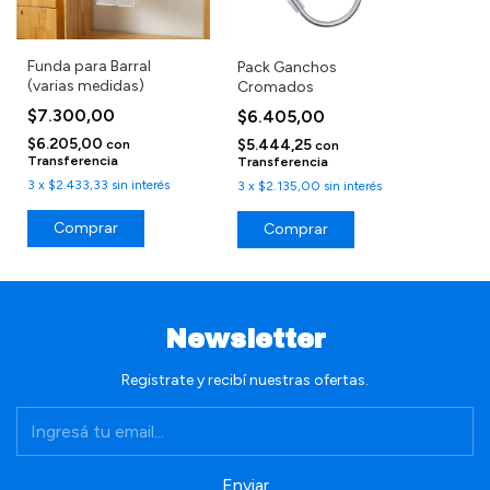
Funda para Barral
Pack Ganchos
(varias medidas)
Cromados
$7.300,00
$6.405,00
$6.205,00
$5.444,25
con
con
Transferencia
Transferencia
3
x
$2.433,33
sin interés
3
x
$2.135,00
sin interés
Comprar
Comprar
Newsletter
Registrate y recibí nuestras ofertas.